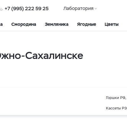
+7 (995) 222 59 25
Лаборатория
ка
Смородина
Земляника
Ягодные
Цветы
Южно-Сахалинске
Горшки Р9, 
Кассеты Р3