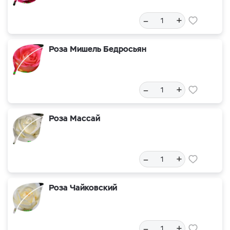
–
+
Роза Мишель Бедросьян
–
+
Роза Массай
–
+
Роза Чайковский
–
+