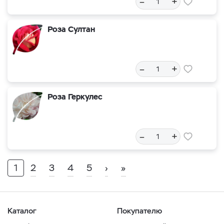
–
+
Роза Султан
–
+
Роза Геркулес
–
+
1
2
3
4
5
›
»
Каталог
Покупателю