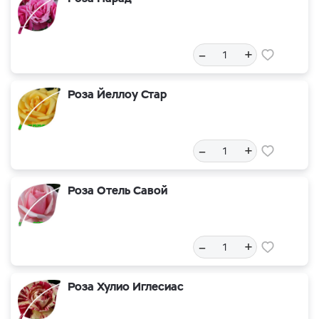
–
+
Роза Йеллоу Стар
–
+
Роза Отель Савой
–
+
Роза Хулио Иглесиас