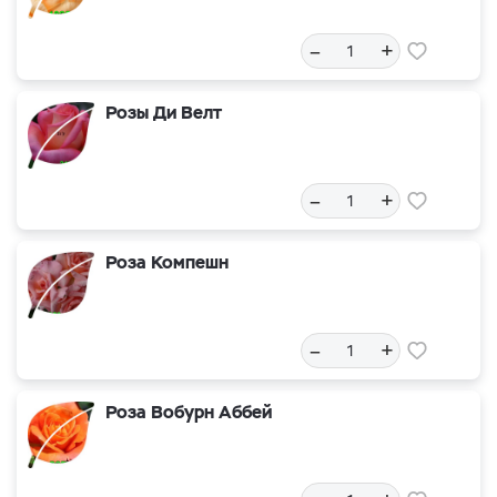
–
+
Розы Ди Велт
–
+
Роза Компешн
–
+
Роза Вобурн Аббей