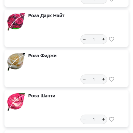
Роза Дарк Найт
–
+
Роза Фиджи
–
+
Роза Шанти
–
+