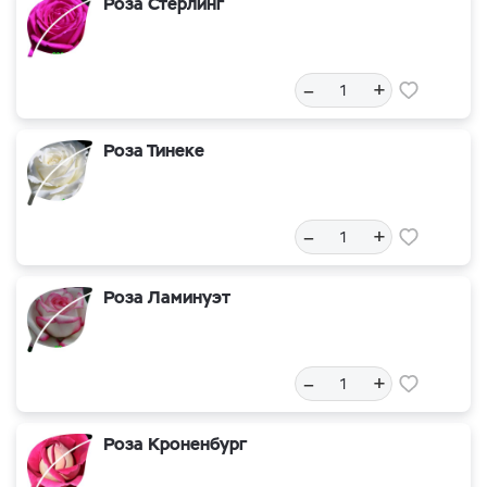
Роза Стерлинг
–
+
Роза Тинеке
–
+
Роза Ламинуэт
–
+
Роза Кроненбург