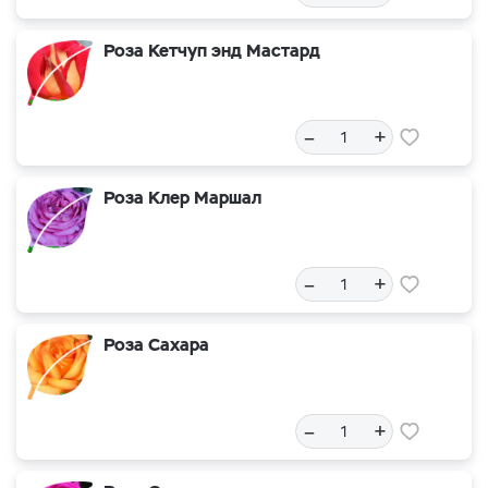
Роза Кетчуп энд Мастард
–
+
Роза Клер Маршал
–
+
Роза Сахара
–
+