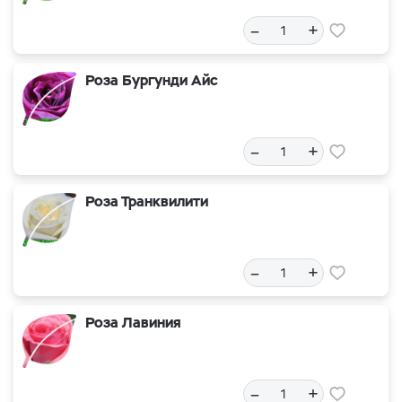
–
+
Роза Бургунди Айс
–
+
Роза Транквилити
–
+
Роза Лавиния
–
+