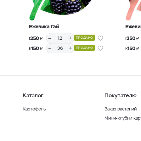
Ежевика Гай
Ежеви
–
+
₽
₽
250
250
ПРОДАНО
Горшки Р9, 12 шт.
Горшки Р9, 12 шт.
–
+
₽
₽
150
150
ПРОДАНО
Кассеты Р36, 36 шт.
Кассеты Р36, 36 шт.
Каталог
Покупателю
Картофель
Заказ растений
Мини-клубни ка