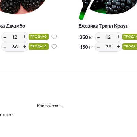
ка Джамбо
Ежевика Трипл Краун
–
+
–
+
₽
250
ПРОДАНО
ПРОДА
Горшки Р9, 12 шт.
–
+
–
+
₽
150
ПРОДАНО
ПРОДА
Кассеты Р36, 36 шт.
Как заказать
ртофеля