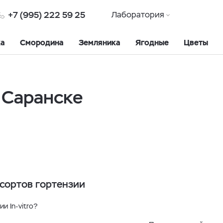
+7 (995) 222 59 25
Лаборатория
ка
Смородина
Земляника
Ягодные
Цветы
 Саранске
сортов гортензии
и In-vitro?