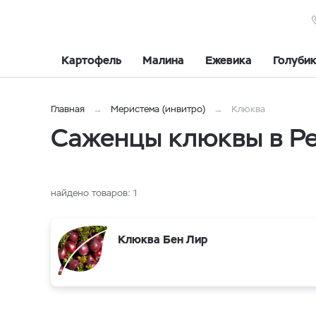
Картофель
Малина
Ежевика
Голуби
Главная
Меристема (инвитро)
Клюква
Саженцы клюквы в Р
найдено товаров:
1
Клюква Бен Лир