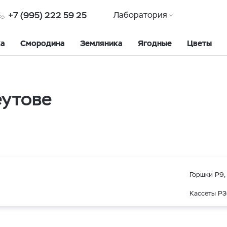
+7 (995) 222 59 25
Лаборатория
ка
Смородина
Земляника
Ягодные
Цветы
еутове
Горшки Р9, 
Кассеты Р3