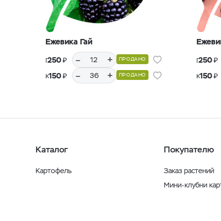
Ежевика Гай
Ежеви
–
+
₽
₽
250
250
ПРОДАНО
Горшки Р9, 12 шт.
Горшки Р9, 12 шт.
–
+
₽
₽
150
150
ПРОДАНО
Кассеты Р36, 36 шт.
Кассеты Р36, 36 шт.
Каталог
Покупателю
Картофель
Заказ растений
Мини-клубни ка