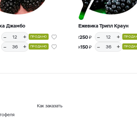
ка Джамбо
Ежевика Трипл Краун
–
+
–
+
₽
250
ПРОДАНО
ПРОДА
Горшки Р9, 12 шт.
–
+
–
+
₽
150
ПРОДАНО
ПРОДА
Кассеты Р36, 36 шт.
Как заказать
ртофеля