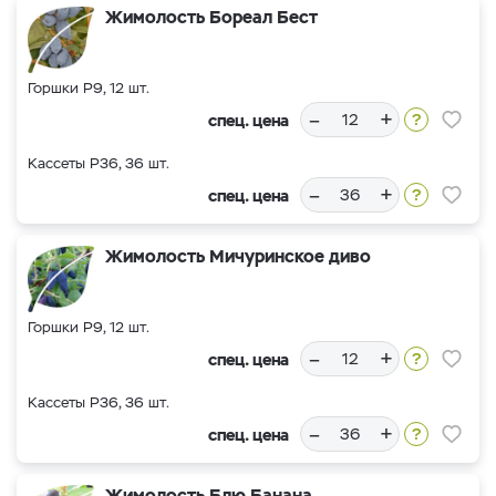
Жимолость Бореал Бест
Горшки Р9, 12 шт.
–
+
спец. цена
Кассеты Р36, 36 шт.
–
+
спец. цена
Жимолость Мичуринское диво
Горшки Р9, 12 шт.
–
+
спец. цена
Кассеты Р36, 36 шт.
–
+
спец. цена
Жимолость Блю Банана