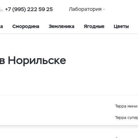
+7 (995) 222 59 25
Лаборатория
ка
Смородина
Земляника
Ягодные
Цветы
в Норильске
Терра мини-
Терра супер