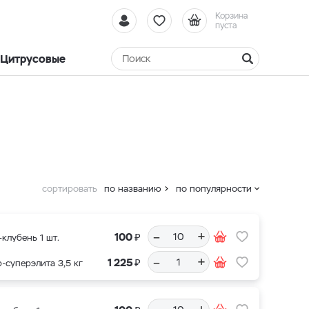
Корзина
пуста
Цитрусовые
сортировать
по названию
по популярности
–
+
₽
100
клубень 1 шт.
–
+
₽
1 225
-суперэлита 3,5 кг