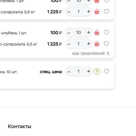
–
+
₽
100
клубень 1 шт.
–
+
₽
1 225
-суперэлита 3,5 кг
–
+
₽
100
-клубень 1 шт.
–
+
₽
1 225
р-суперэлита 3,5 кг
еще предложений: 5
–
+
спец. цена
нь 10 шт.
Контакты