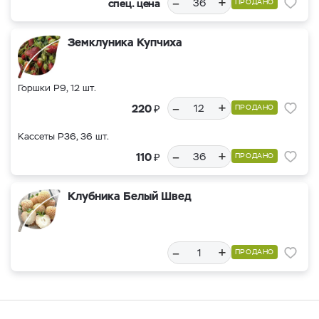
–
+
спец. цена
ПРОДАНО
Земклуника Купчиха
Горшки Р9, 12 шт.
–
+
₽
220
ПРОДАНО
Кассеты Р36, 36 шт.
–
+
₽
110
ПРОДАНО
Клубника Белый Швед
–
+
ПРОДАНО