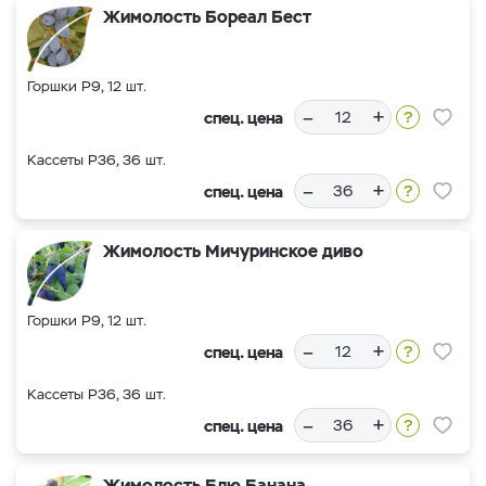
Жимолость Бореал Бест
Горшки Р9, 12 шт.
–
+
спец. цена
Кассеты Р36, 36 шт.
–
+
спец. цена
Жимолость Мичуринское диво
Горшки Р9, 12 шт.
–
+
спец. цена
Кассеты Р36, 36 шт.
–
+
спец. цена
Жимолость Блю Банана