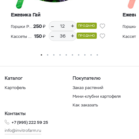
Ежевика Гай
Ежеви
–
+
₽
250
ПРОДАНО
Горшки Р9, 12 шт.
–
+
₽
150
ПРОДАНО
Кассеты Р36, 36 шт.
Каталог
Покупателю
Картофель
Заказ растений
Мини-клубни картофеля
Как заказать
Контакты
+7 (995) 222 59 25
info@invitrofarm.ru