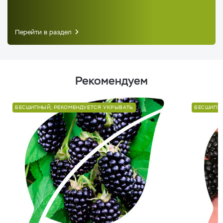
Перейти в раздел
Рекомендуем
БЕСШИПНЫЙ, РЕКОМЕНДУЕТСЯ УКРЫВАТЬ
БЕСШИПНЫ