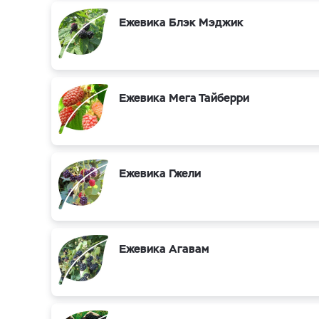
Ежевика Блэк Мэджик
Ежевика Мега Тайберри
Ежевика Гжели
Ежевика Агавам