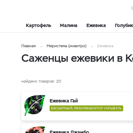
Картофель
Малина
Ежевика
Голуби
Главная
Меристема (инвитро)
Ежевика
Саженцы ежевики в 
найдено товаров:
20
Ежевика Гай
БЕСШИПНЫЙ, РЕКОМЕНДУЕТСЯ УКРЫВАТЬ
Ежевика Джамбо