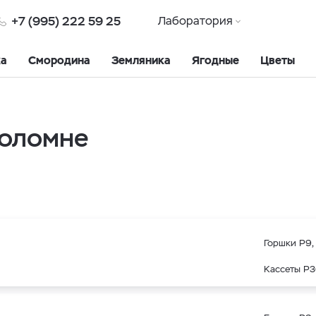
+7 (995) 222 59 25
Лаборатория
ка
Смородина
Земляника
Ягодные
Цветы
Коломне
Горшки Р9, 
Кассеты Р3