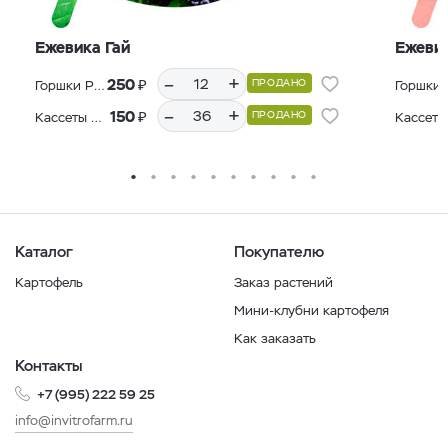
Ежевика Гай
Ежеви
–
+
₽
250
ПРОДАНО
Горшки Р9, 12 шт.
–
+
₽
150
ПРОДАНО
Кассеты Р36, 36 шт.
Каталог
Покупателю
Картофель
Заказ растений
Мини-клубни картофеля
Как заказать
Контакты
+7 (995) 222 59 25
info@invitrofarm.ru