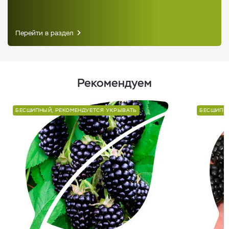
Перейти в раздел
Рекомендуем
БЕСШИПНЫЙ, РЕКОМЕНДУЕТСЯ УКРЫВАТЬ
БЕСШИПНЫ