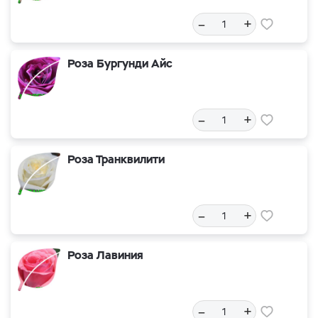
–
+
Роза Бургунди Айс
–
+
Роза Транквилити
–
+
Роза Лавиния
–
+