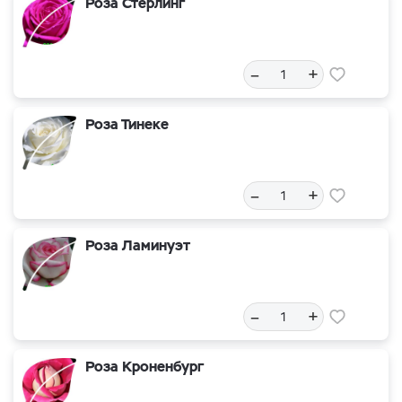
Роза Стерлинг
–
+
Роза Тинеке
–
+
Роза Ламинуэт
–
+
Роза Кроненбург