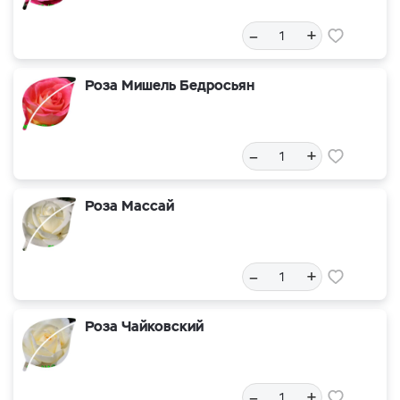
–
+
Роза Мишель Бедросьян
–
+
Роза Массай
–
+
Роза Чайковский
–
+