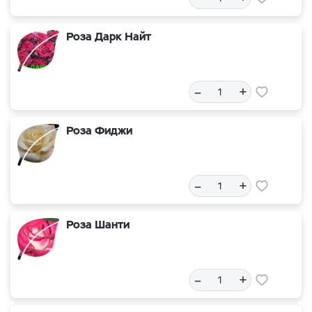
Роза Дарк Найт
–
+
Роза Фиджи
–
+
Роза Шанти
–
+