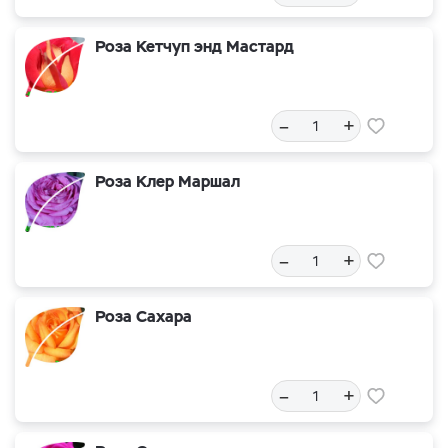
Роза Кетчуп энд Мастард
–
+
Роза Клер Маршал
–
+
Роза Сахара
–
+