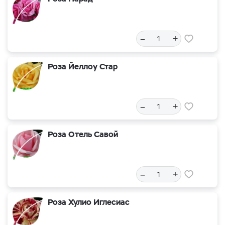
–
+
Роза Йеллоу Стар
–
+
Роза Отель Савой
–
+
Роза Хулио Иглесиас