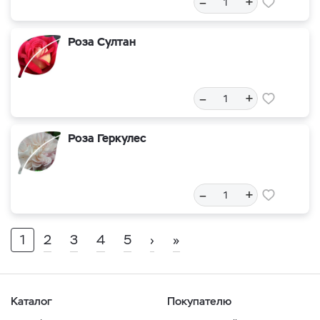
–
+
Роза Султан
–
+
Роза Геркулес
–
+
1
2
3
4
5
›
»
Каталог
Покупателю