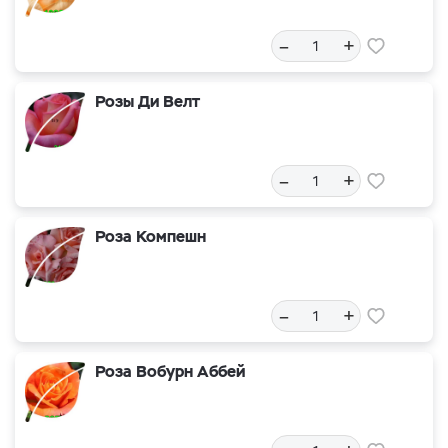
–
+
Розы Ди Велт
–
+
Роза Компешн
–
+
Роза Вобурн Аббей