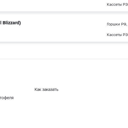
Кассеты Р3
Blizzard)
Горшки Р9, 
Кассеты Р3
Как заказать
ртофеля