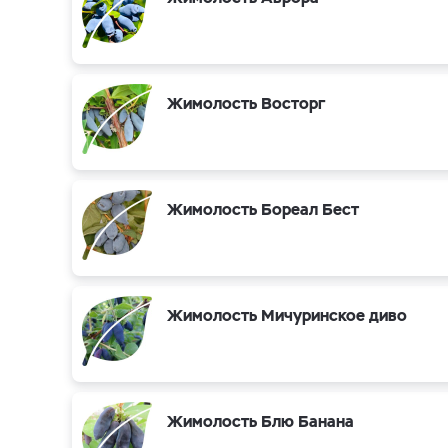
Жимолость Восторг
Жимолость Бореал Бест
Жимолость Мичуринское диво
Жимолость Блю Банана