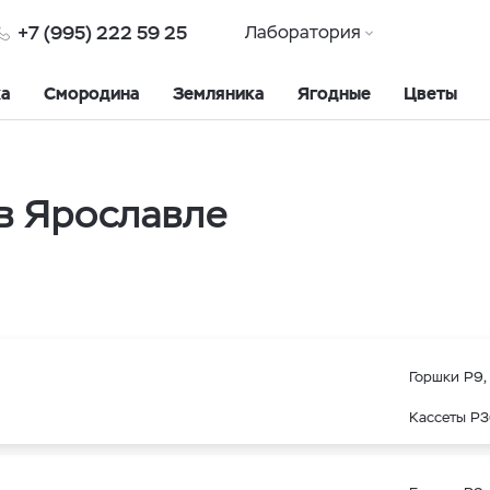
+7 (995) 222 59 25
Лаборатория
ка
Смородина
Земляника
Ягодные
Цветы
в Ярославле
Горшки Р9, 
Кассеты Р3