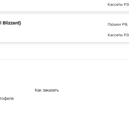
Кассеты Р3
Blizzard)
Горшки Р9, 
Кассеты Р3
Как заказать
ртофеля