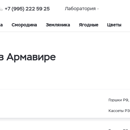
+7 (995) 222 59 25
Лаборатория
ка
Смородина
Земляника
Ягодные
Цветы
в Армавире
Горшки Р9, 
Кассеты Р3