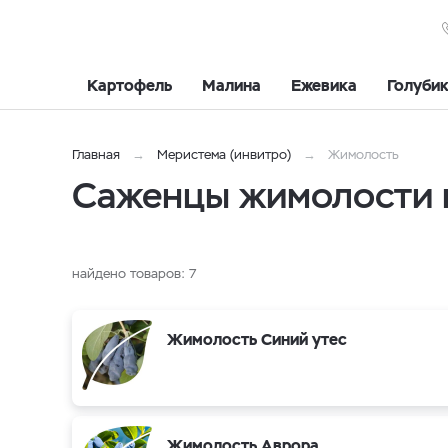
Картофель
Малина
Ежевика
Голуби
Главная
Меристема (инвитро)
Жимолость
Саженцы жимолости 
найдено товаров:
7
Жимолость Синий утес
Жимолость Аврора