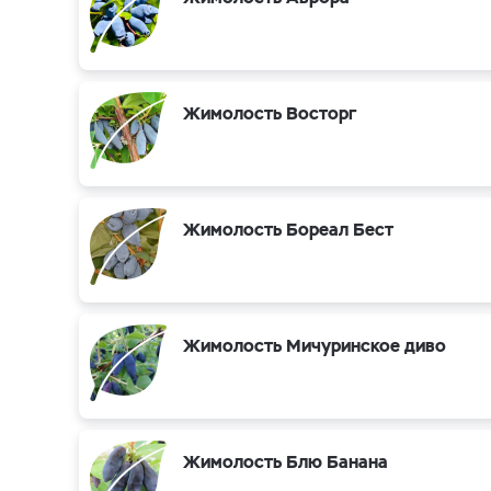
Жимолость Восторг
Жимолость Бореал Бест
Жимолость Мичуринское диво
Жимолость Блю Банана