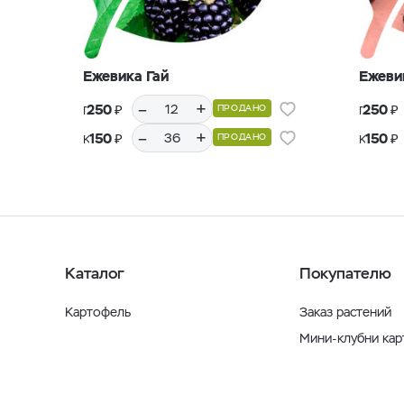
Ежевика Гай
Ежеви
–
+
₽
₽
250
250
ПРОДАНО
Горшки Р9, 12 шт.
Горшки Р9, 12 шт.
–
+
₽
₽
150
150
ПРОДАНО
Кассеты Р36, 36 шт.
Кассеты Р36, 36 шт.
Каталог
Покупателю
Картофель
Заказ растений
Мини-клубни ка