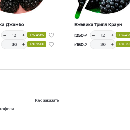
ка Джамбо
Ежевика Трипл Краун
–
+
–
+
₽
250
ПРОДАНО
ПРОДА
Горшки Р9, 12 шт.
–
+
–
+
₽
150
ПРОДАНО
ПРОДА
Кассеты Р36, 36 шт.
Как заказать
ртофеля