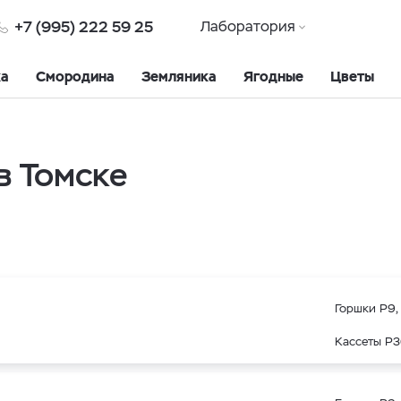
+7 (995) 222 59 25
Лаборатория
ка
Смородина
Земляника
Ягодные
Цветы
в Томске
Горшки Р9, 
Кассеты Р3