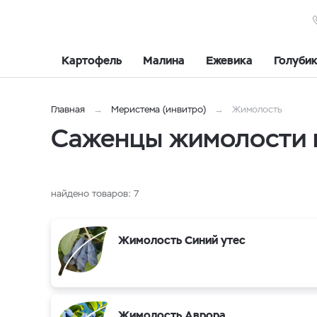
Картофель
Малина
Ежевика
Голуби
Главная
Меристема (инвитро)
Жимолость
Саженцы жимолости 
найдено товаров:
7
Жимолость Синий утес
Жимолость Аврора