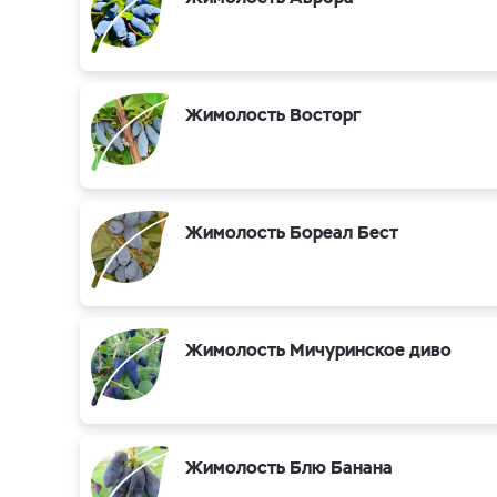
Жимолость Восторг
Жимолость Бореал Бест
Жимолость Мичуринское диво
Жимолость Блю Банана