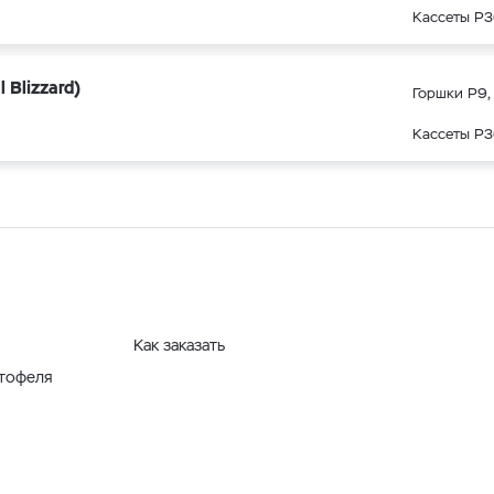
Кассеты Р3
Blizzard)
Горшки Р9, 
Кассеты Р3
Как заказать
ртофеля