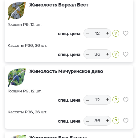
Жимолость Бореал Бест
Горшки Р9, 12 шт.
–
+
спец. цена
Кассеты Р36, 36 шт.
–
+
спец. цена
Жимолость Мичуринское диво
Горшки Р9, 12 шт.
–
+
спец. цена
Кассеты Р36, 36 шт.
–
+
спец. цена
Жимолость Блю Банана