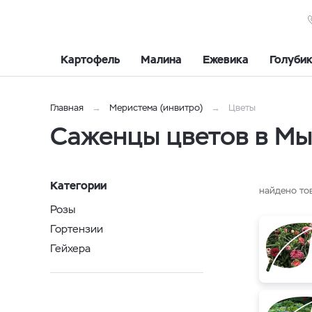
Картофель
Малина
Ежевика
Голуби
Главная
Меристема (инвитро)
Цветы
Саженцы цветов в М
Категории
найдено то
Розы
Гортензии
Гейхера