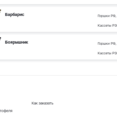
Барбарис
Горшки Р9, 
Кассеты Р3
Боярышник
Горшки Р9, 
Кассеты Р3
Как заказать
ртофеля