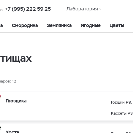
+7 (995) 222 59 25
Лаборатория
ка
Смородина
Земляника
Ягодные
Цветы
ытищах
варов:
12
Гвоздика
Горшки Р9, 
Кассеты Р3
Хоста