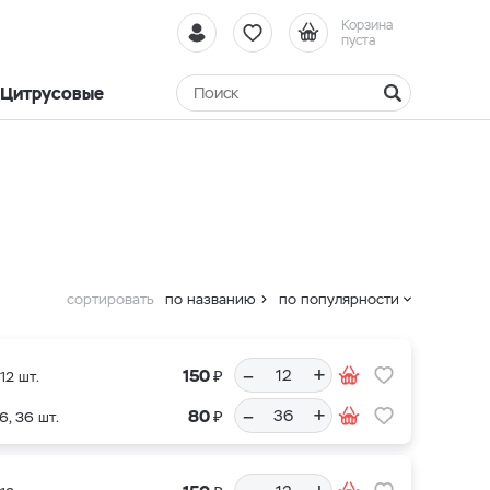
Корзина
пуста
Цитрусовые
сортировать
по названию
по популярности
–
+
₽
150
12 шт.
–
+
₽
80
6, 36 шт.