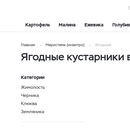
Картофель
Малина
Ежевика
Голуби
Главная
Меристема (инвитро)
Ягодные
Ягодные кустарники 
Категории
Жимолость
Черника
Клюква
Земляника