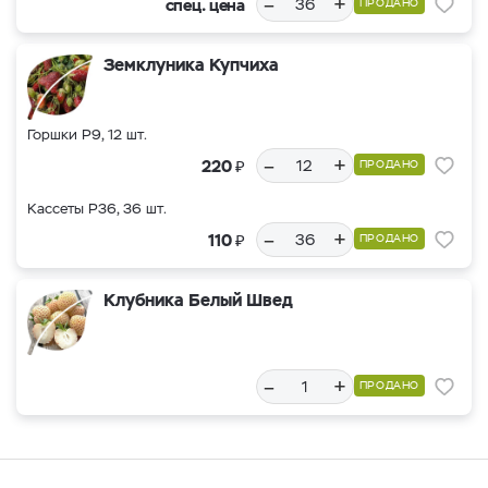
–
+
спец. цена
ПРОДАНО
Земклуника Купчиха
Горшки Р9, 12 шт.
–
+
₽
220
ПРОДАНО
Кассеты Р36, 36 шт.
–
+
₽
110
ПРОДАНО
Клубника Белый Швед
–
+
ПРОДАНО