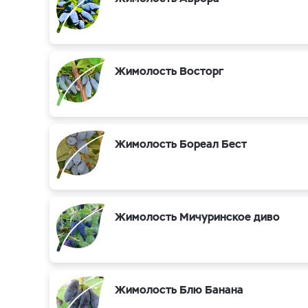
Жимолость Восторг
Жимолость Бореал Бест
Жимолость Мичуринское диво
Жимолость Блю Банана