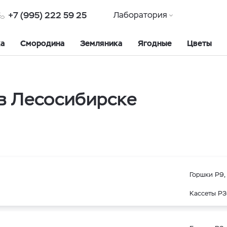
+7 (995) 222 59 25
Лаборатория
ка
Смородина
Земляника
Ягодные
Цветы
в Лесосибирске
Горшки Р9, 
Кассеты Р3