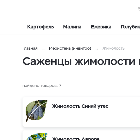
Картофель
Малина
Ежевика
Голуби
Главная
Меристема (инвитро)
Жимолость
Саженцы жимолости 
найдено товаров:
7
Жимолость Синий утес
Жимолость Аврора