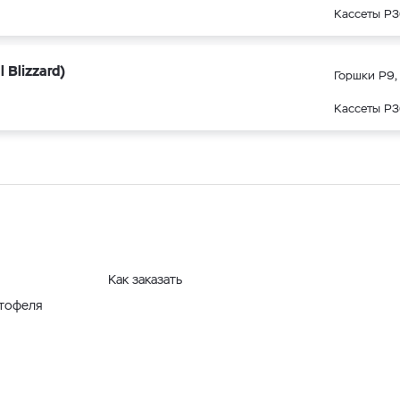
Кассеты Р3
Blizzard)
Горшки Р9, 
Кассеты Р3
Как заказать
ртофеля