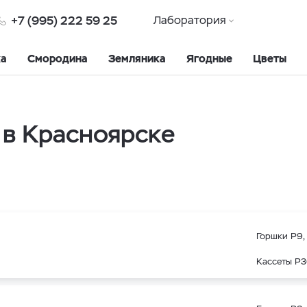
+7 (995) 222 59 25
Лаборатория
ка
Смородина
Земляника
Ягодные
Цветы
в Красноярске
Горшки Р9, 
Кассеты Р3