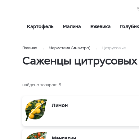
Картофель
Малина
Ежевика
Голуби
Главная
Меристема (инвитро)
Цитрусовые
Cаженцы цитрусовых 
найдено товаров:
5
Лимон
Мандарин