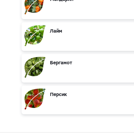
Лайм
Бергамот
Персик