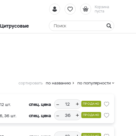
Корзина
пуста
Цитрусовые
сортировать
по названию
по популярности
–
+
спец. цена
ПРОДАНО
12 шт.
–
+
спец. цена
ПРОДАНО
6, 36 шт.
ПРОДАНО