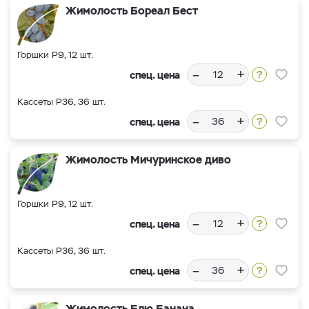
Жимолость Бореал Бест
Горшки Р9, 12 шт.
–
+
спец. цена
Кассеты Р36, 36 шт.
–
+
спец. цена
Жимолость Мичуринское диво
Горшки Р9, 12 шт.
–
+
спец. цена
Кассеты Р36, 36 шт.
–
+
спец. цена
Жимолость Блю Банана