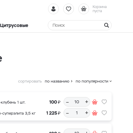
Корзина
пуста
Цитрусовые
е
сортировать
по названию
по популярности
–
+
₽
100
клубень 1 шт.
–
+
₽
1 225
-суперэлита 3,5 кг