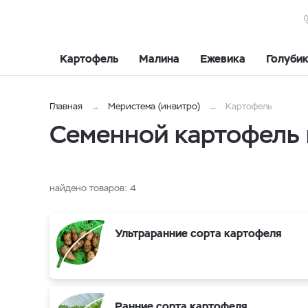
Картофель
Малина
Ежевика
Голуби
Главная
Меристема (инвитро)
Картофель
Семенной картофель 
найдено товаров:
4
Ультраранние сорта картофеля
Ранние сорта картофеля