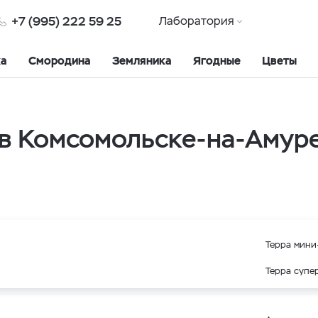
+7 (995) 222 59 25
Лаборатория
ка
Смородина
Земляника
Ягодные
Цветы
в Комсомольске-на-Амур
Терра мини-
Терра супер