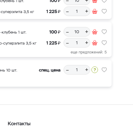
–
+
₽
100
клубень 1 шт.
–
+
₽
1 225
-суперэлита 3,5 кг
–
+
₽
100
-клубень 1 шт.
–
+
₽
1 225
р-суперэлита 3,5 кг
еще предложений: 5
–
+
спец. цена
нь 10 шт.
Контакты