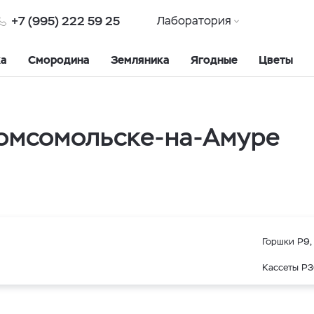
+7 (995) 222 59 25
Лаборатория
ка
Смородина
Земляника
Ягодные
Цветы
Комсомольске-на-Амуре
Горшки Р9, 
Кассеты Р3