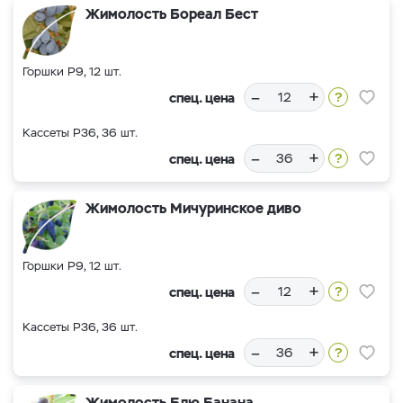
Жимолость Бореал Бест
Горшки Р9, 12 шт.
–
+
спец. цена
Кассеты Р36, 36 шт.
–
+
спец. цена
Жимолость Мичуринское диво
Горшки Р9, 12 шт.
–
+
спец. цена
Кассеты Р36, 36 шт.
–
+
спец. цена
Жимолость Блю Банана