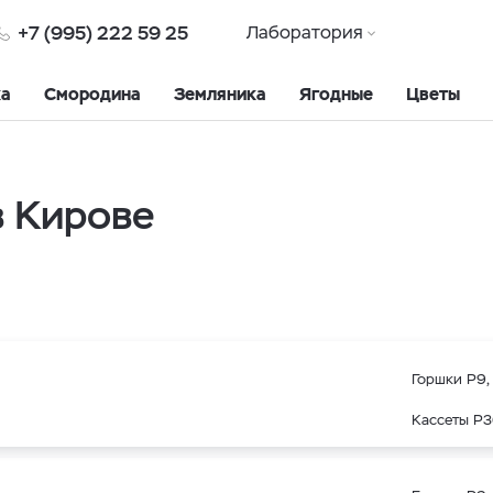
+7 (995) 222 59 25
Лаборатория
ка
Смородина
Земляника
Ягодные
Цветы
в Кирове
Горшки Р9, 
Кассеты Р3