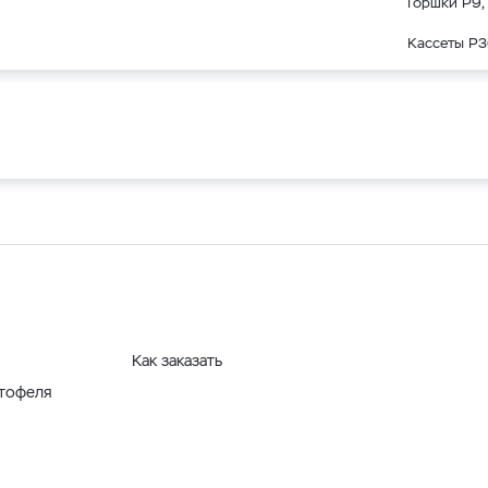
Горшки Р9, 
Кассеты Р3
Как заказать
ртофеля