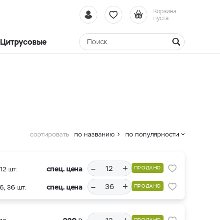
Корзина
пуста
Цитрусовые
сортировать
по названию
по популярности
–
+
спец. цена
ПРОДАНО
12 шт.
–
+
спец. цена
ПРОДАНО
6, 36 шт.
ПРОДАНО