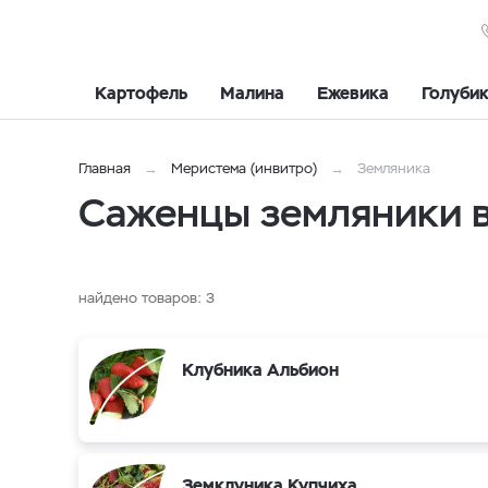
Картофель
Малина
Ежевика
Голуби
Главная
Меристема (инвитро)
Земляника
Саженцы земляники 
найдено товаров:
3
Клубника Альбион
Земклуника Купчиха