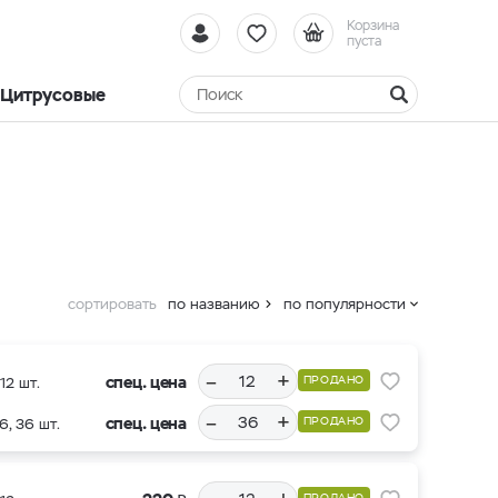
Корзина
пуста
Цитрусовые
сортировать
по названию
по популярности
–
+
спец. цена
ПРОДАНО
12 шт.
–
+
спец. цена
ПРОДАНО
6, 36 шт.
ПРОДАНО