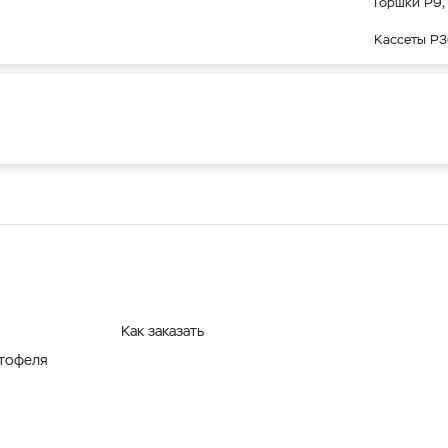
Горшки Р9, 
Кассеты Р3
Как заказать
ртофеля