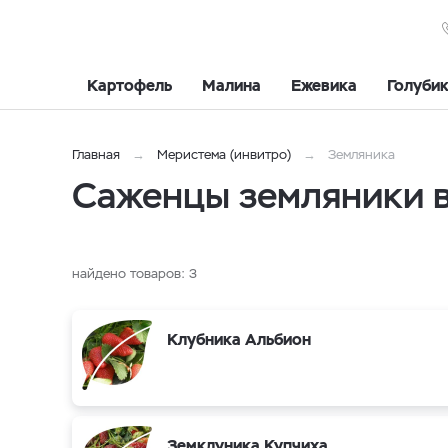
Картофель
Малина
Ежевика
Голуби
Главная
Меристема (инвитро)
Земляника
Саженцы земляники в
найдено товаров:
3
Клубника Альбион
Земклуника Купчиха