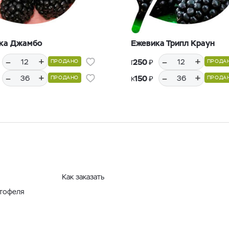
ка Джамбо
Ежевика Трипл Краун
–
+
–
+
₽
250
ПРОДАНО
ПРОДА
Горшки Р9, 12 шт.
–
+
–
+
₽
150
ПРОДАНО
ПРОДА
Кассеты Р36, 36 шт.
Как заказать
ртофеля