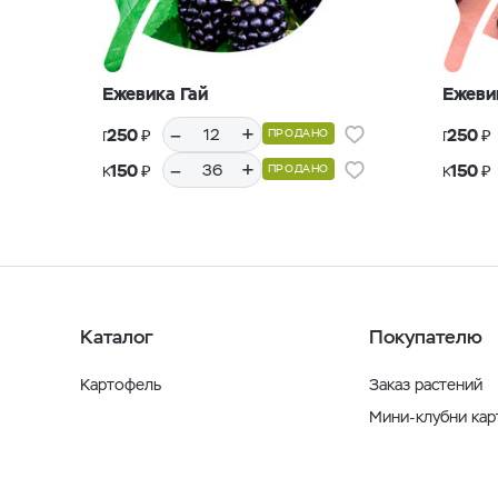
Ежевика Гай
Ежеви
–
+
₽
₽
250
250
ПРОДАНО
Горшки Р9, 12 шт.
Горшки Р9, 12 шт.
–
+
₽
₽
150
150
ПРОДАНО
Кассеты Р36, 36 шт.
Кассеты Р36, 36 шт.
Каталог
Покупателю
Картофель
Заказ растений
Мини-клубни ка