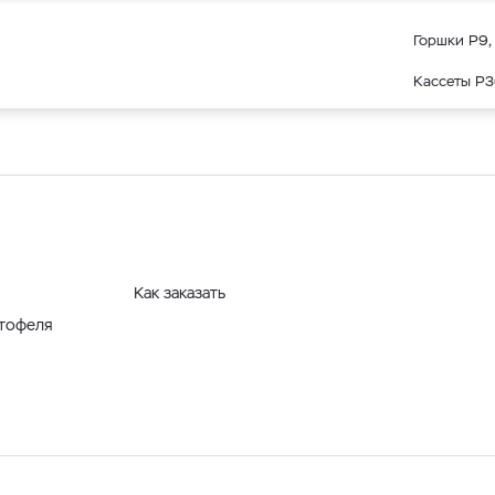
Горшки Р9, 
Кассеты Р3
Как заказать
ртофеля