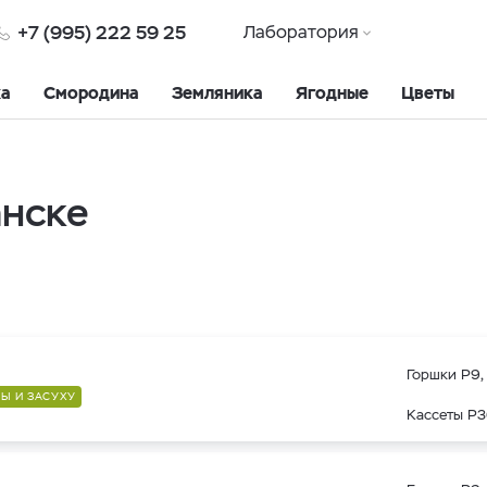
+7 (995) 222 59 25
Лаборатория
ка
Смородина
Земляника
Ягодные
Цветы
анске
Горшки Р9, 
Ы И ЗАСУХУ
Кассеты Р3