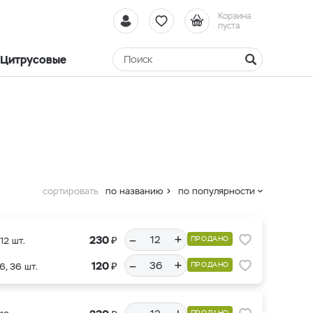
Корзина
пуста
Цитрусовые
сортировать
по названию
по популярности
–
+
₽
230
ПРОДАНО
12 шт.
–
+
₽
120
ПРОДАНО
6, 36 шт.
ПРОДАНО