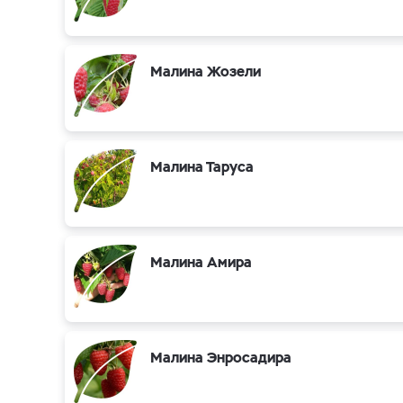
Малина Жозели
Малина Таруса
Малина Амира
Малина Энросадира