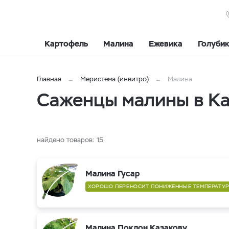
Картофель
Малина
Ежевика
Голуби
Главная
Меристема (инвитро)
Малина
Саженцы малины в К
найдено товаров:
15
Малина Гусар
ХОРОШО ПЕРЕНОСИТ ПОНИЖЕННЫЕ ТЕМПЕРАТУР
Малина Поклон Казакову