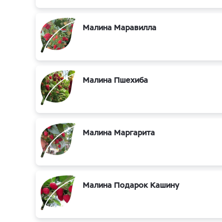
Малина Маравилла
Малина Пшехиба
Малина Маргарита
Малина Подарок Кашину