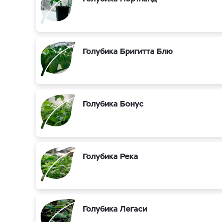
Голубика Бригитта Блю
Голубика Бонус
Голубика Река
Голубика Легаси