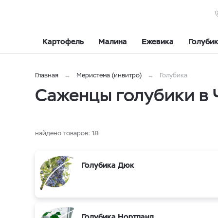
Картофель
Малина
Ежевика
Голуби
Главная
Меристема (инвитро)
Голубика
Саженцы голубики в
найдено товаров:
18
Голубика Дюк
Голубика Нортланд