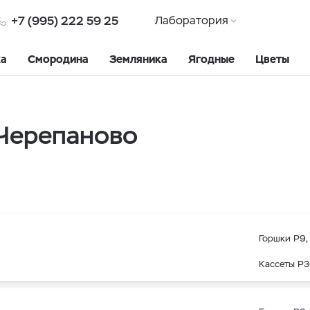
+7 (995) 222 59 25
Лаборатория
ка
Смородина
Земляника
Ягодные
Цветы
 Черепаново
Горшки Р9, 
Кассеты Р3