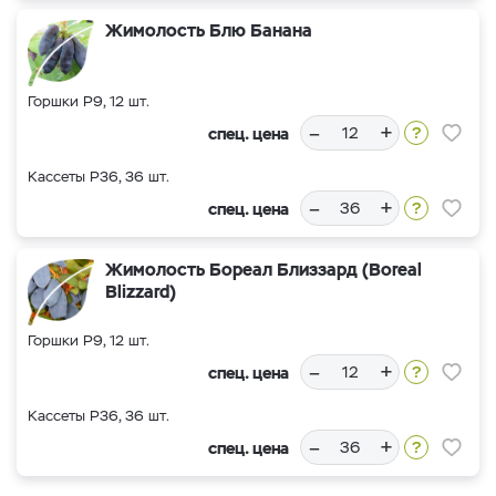
Жимолость Блю Банана
Горшки Р9, 12 шт.
–
+
спец. цена
Кассеты Р36, 36 шт.
–
+
спец. цена
Жимолость Бореал Близзард (Boreal
Blizzard)
Горшки Р9, 12 шт.
–
+
спец. цена
Кассеты Р36, 36 шт.
–
+
спец. цена