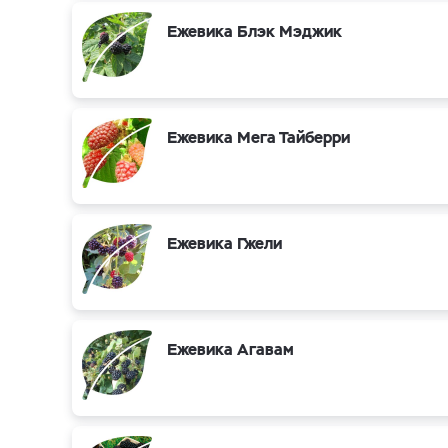
Ежевика Блэк Мэджик
Ежевика Мега Тайберри
Ежевика Гжели
Ежевика Агавам