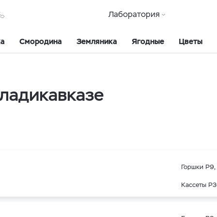
Лаборатория
ка
Смородина
Земляника
Ягодные
Цветы
ладикавказе
Горшки Р9, 
Кассеты Р3