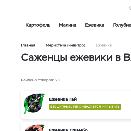
Картофель
Малина
Ежевика
Голуби
Главная
Меристема (инвитро)
Ежевика
Саженцы ежевики в В
найдено товаров:
20
Ежевика Гай
БЕСШИПНЫЙ, РЕКОМЕНДУЕТСЯ УКРЫВАТЬ
Ежевика Джамбо