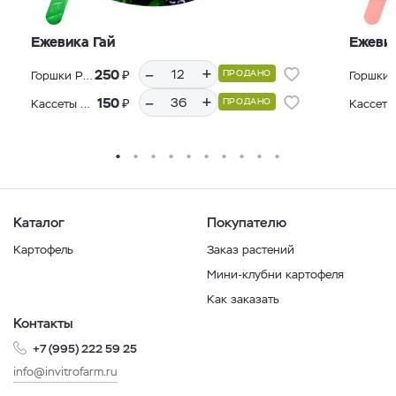
Ежевика Гай
Ежеви
–
+
₽
250
ПРОДАНО
Горшки Р9, 12 шт.
–
+
₽
150
ПРОДАНО
Кассеты Р36, 36 шт.
Каталог
Покупателю
Картофель
Заказ растений
Мини-клубни картофеля
Как заказать
Контакты
+7 (995) 222 59 25
info@invitrofarm.ru