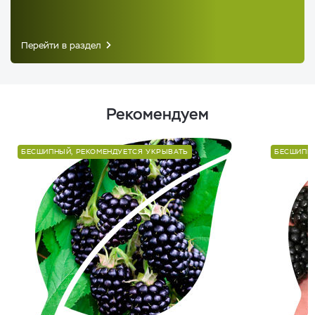
Перейти в раздел
Рекомендуем
БЕСШИПНЫЙ, РЕКОМЕНДУЕТСЯ УКРЫВАТЬ
БЕСШИПНЫ