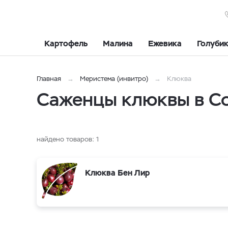
Картофель
Малина
Ежевика
Голуби
Главная
Меристема (инвитро)
Клюква
Саженцы клюквы в С
найдено товаров:
1
Клюква Бен Лир