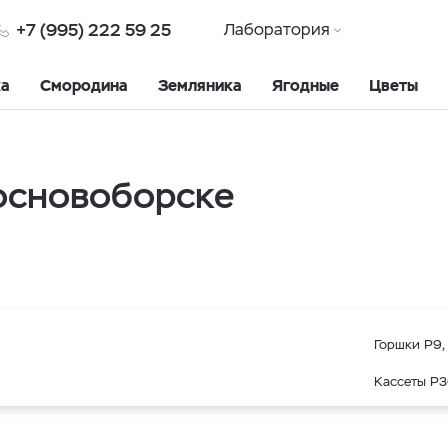
+7 (995) 222 59 25
Лаборатория
ка
Смородина
Земляника
Ягодные
Цветы
основоборске
Горшки Р9, 
Кассеты Р3