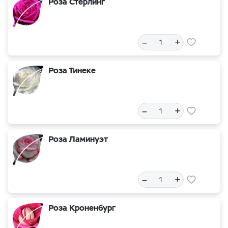
Роза Стерлинг
–
+
Роза Тинеке
–
+
Роза Ламинуэт
–
+
Роза Кроненбург