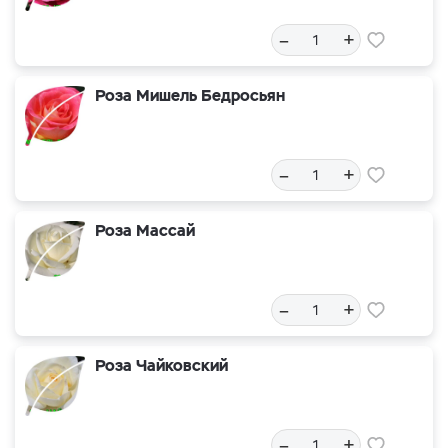
–
+
Роза Мишель Бедросьян
–
+
Роза Массай
–
+
Роза Чайковский
–
+