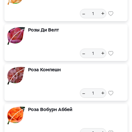
–
+
Розы Ди Велт
–
+
Роза Компешн
–
+
Роза Вобурн Аббей