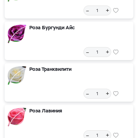
–
+
Роза Бургунди Айс
–
+
Роза Транквилити
–
+
Роза Лавиния
–
+