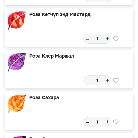
Роза Кетчуп энд Мастард
–
+
Роза Клер Маршал
–
+
Роза Сахара
–
+