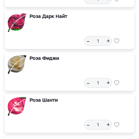
Роза Дарк Найт
–
+
Роза Фиджи
–
+
Роза Шанти
–
+