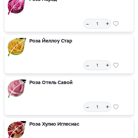
–
+
Роза Йеллоу Стар
–
+
Роза Отель Савой
–
+
Роза Хулио Иглесиас