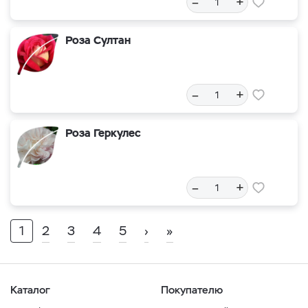
–
+
Роза Султан
–
+
Роза Геркулес
–
+
1
2
3
4
5
›
»
Каталог
Покупателю