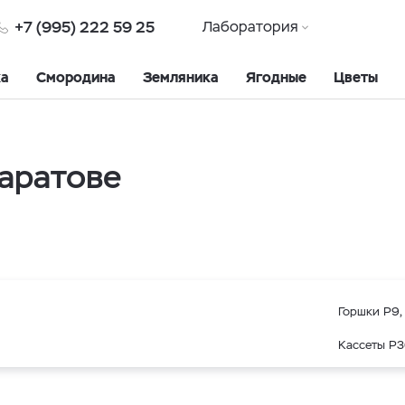
+7 (995) 222 59 25
Лаборатория
ка
Смородина
Земляника
Ягодные
Цветы
аратове
Горшки Р9, 
Кассеты Р3