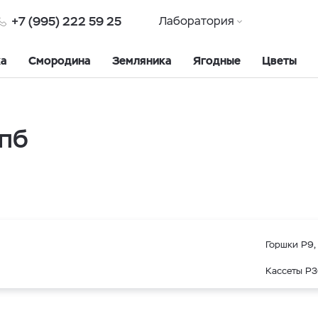
+7 (995) 222 59 25
Лаборатория
ка
Смородина
Земляника
Ягодные
Цветы
Спб
Горшки Р9, 
Кассеты Р3