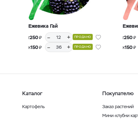
Ежевика Гай
Ежеви
–
+
₽
₽
250
250
ПРОДАНО
Горшки Р9, 12 шт.
Горшки Р9, 12 шт.
–
+
₽
₽
150
150
ПРОДАНО
Кассеты Р36, 36 шт.
Кассеты Р36, 36 шт.
Каталог
Покупателю
Картофель
Заказ растений
Мини-клубни ка