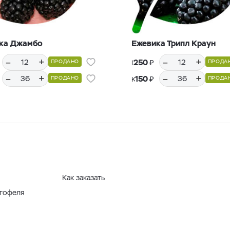
ка Джамбо
Ежевика Трипл Краун
–
+
–
+
₽
250
ПРОДАНО
ПРОДА
Горшки Р9, 12 шт.
–
+
–
+
₽
150
ПРОДАНО
ПРОДА
Кассеты Р36, 36 шт.
Как заказать
ртофеля