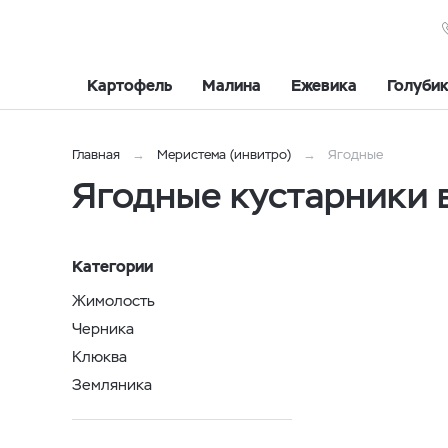
Картофель
Малина
Ежевика
Голуби
Главная
Меристема (инвитро)
Ягодные
Ягодные кустарники 
Категории
Жимолость
Черника
Клюква
Земляника