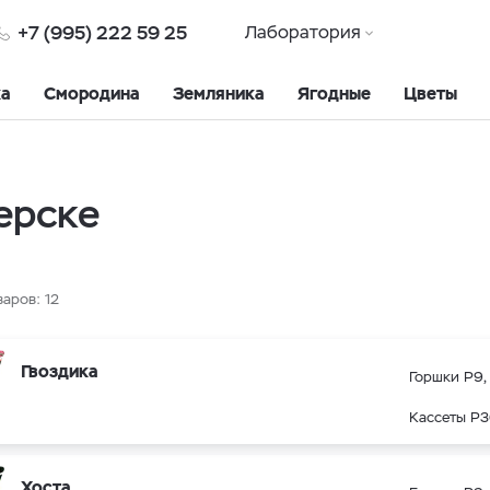
+7 (995) 222 59 25
Лаборатория
ка
Смородина
Земляника
Ягодные
Цветы
ерске
варов:
12
Гвоздика
Горшки Р9, 
Кассеты Р3
Хоста