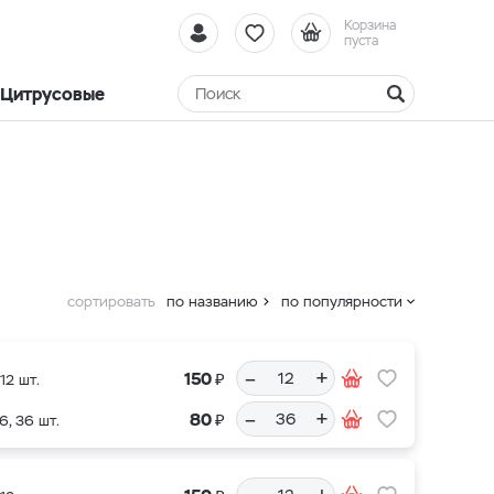
Корзина
пуста
Цитрусовые
сортировать
по названию
по популярности
–
+
₽
150
12 шт.
–
+
₽
80
6, 36 шт.