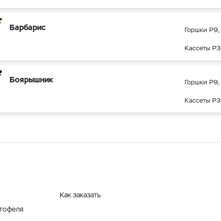
Барбарис
Горшки Р9, 
Кассеты Р3
Боярышник
Горшки Р9, 
Кассеты Р3
Как заказать
ртофеля