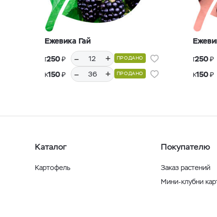
Ежевика Гай
Ежеви
–
+
₽
₽
250
250
ПРОДАНО
Горшки Р9, 12 шт.
Горшки Р9, 12 шт.
–
+
₽
₽
150
150
ПРОДАНО
Кассеты Р36, 36 шт.
Кассеты Р36, 36 шт.
Каталог
Покупателю
Картофель
Заказ растений
Мини-клубни ка