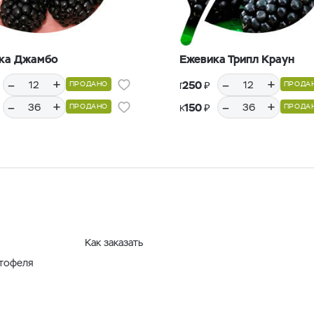
ка Джамбо
Ежевика Трипл Краун
–
+
–
+
₽
250
ПРОДАНО
ПРОДА
Горшки Р9, 12 шт.
–
+
–
+
₽
150
ПРОДАНО
ПРОДА
Кассеты Р36, 36 шт.
Как заказать
ртофеля