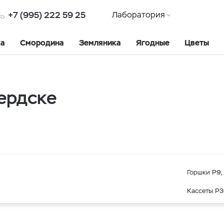
+7 (995) 222 59 25
Лаборатория
ка
Смородина
Земляника
Ягодные
Цветы
ердске
Горшки Р9, 
Кассеты Р3