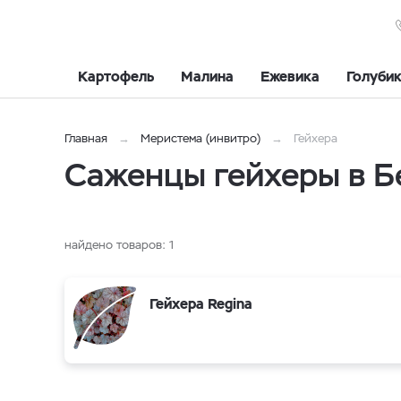
Картофель
Малина
Ежевика
Голуби
Главная
Меристема (инвитро)
Гейхера
Саженцы гейхеры в Б
найдено товаров:
1
Гейхера Regina