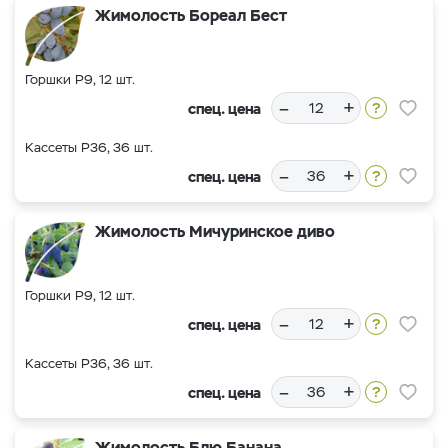
Жимолость Бореал Бест
Горшки Р9, 12 шт.
–
+
спец. цена
Кассеты Р36, 36 шт.
–
+
спец. цена
Жимолость Мичуринское диво
Горшки Р9, 12 шт.
–
+
спец. цена
Кассеты Р36, 36 шт.
–
+
спец. цена
Жимолость Блю Банана